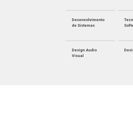
Desenvolvimento
Tecn
de Sistemas
Soft
Design Audio
Desi
Visual