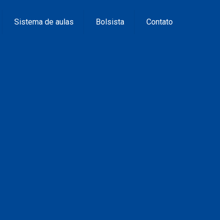
Sistema de aulas
Bolsista
Contato